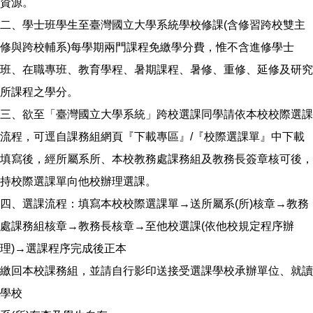
資源。
二、學士班學生至臺灣國立大學系統學校修課(含修習跨校雙主
修與跨校輔系)每學期兩門課程免繳學分費，惟不含進修學士
班、在職專班、教育學程、暑期課程、暑修、重修、延修及研究
所課程之學分。
三、欲至「臺灣國立大學系統」跨校選課同學請依本校校際選課
流程，可逕自課務組網頁『下載專區』/『校際選課單』中下載
填寫後，經所屬系所、本校教務處課務組及教務長簽章核可後，
持校際選課單向他校辦理選課。
四、選課流程：填寫本校校際選課單→送所屬系(所)核章→教務
處課務組核章→教務長核章→至他校選課(依他校規定程序辦
理)→選課程序完成後正本
繳回本校課務組，並請自行影印送接受選課學校承辦單位、就讀
學校