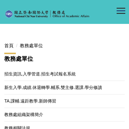
跳
到
主
要
內
容
首頁
教務處單位
區
教務處單位
招生資訊.入學管道.招生考試報名系統
新生入學.成績.休退轉學.輔系.雙主修.選課.學分修讀
TA.課輔.遠距教學.新師傳習
教務處組織架構簡介
教務相關法規